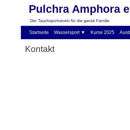
Pulchra Amphora e
Der Tauchsportverein für die ganze Familie
Primäres
Zum
Startseite
Wassersport
Kurse 2025
Ausb
Inhalt
Menü
springen
Kontakt