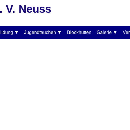
. V. Neuss
ildung
Jugendtauchen
Blockhütten
Galerie
Ver