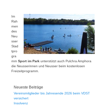
Im
Rah
men
des
Neu
sser
Stad
tpro
gra
mm
Sport im Park
unterstützt auch Pulchra Amphora
die Neusserinnen und Neusser beim kostenlosen
Freizeitprogramm.
Neueste Beiträge
Vereinsmitglieder bis Jahresende 2026 beim VDST
versichert
Insolvenz