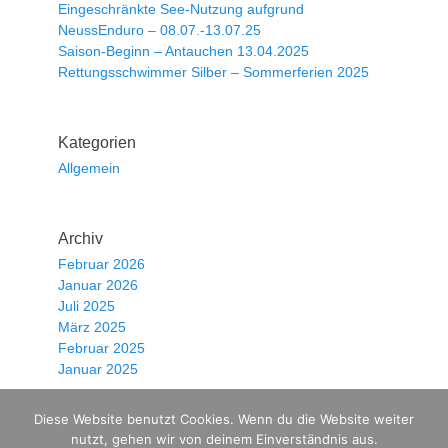
Eingeschränkte See-Nutzung aufgrund
NeussEnduro – 08.07.-13.07.25
Saison-Beginn – Antauchen 13.04.2025
Rettungsschwimmer Silber – Sommerferien 2025
Kategorien
Allgemein
Archiv
Februar 2026
Januar 2026
Juli 2025
März 2025
Februar 2025
Januar 2025
Diese Website benutzt Cookies. Wenn du die Website weiter
Datenschutzerklärung
|
Impressum
|
Kontakt
nutzt, gehen wir von deinem Einverständnis aus.