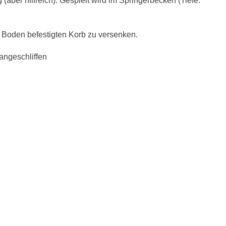
(aber hilfreich). Gespielt wird im Springerbecken (Tiefe:
m Boden befestigten Korb zu versenken.
 angeschliffen