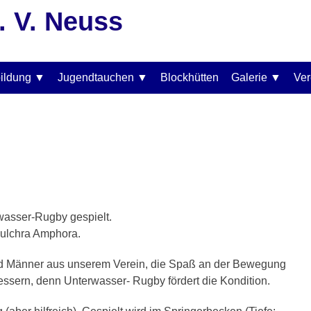
. V. Neuss
ildung
Jugendtauchen
Blockhütten
Galerie
Ver
wasser-Rugby gespielt.
Pulchra Amphora.
nd Männer aus unserem Verein, die Spaß an der Bewegung
ssern, denn Unterwasser- Rugby fördert die Kondition.