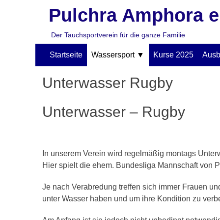
Pulchra Amphora e
Der Tauchsportverein für die ganze Familie
Primäres
Zum
Startseite
Wassersport
Kurse 2025
Ausb
Inhalt
Menü
springen
Unterwasser Rugby
Unterwasser – Rugby
In unserem Verein wird regelmäßig montags Unter
Hier spielt die ehem. Bundesliga Mannschaft von 
Je nach Verabredung treffen sich immer Frauen u
unter Wasser haben und um ihre Kondition zu verbe