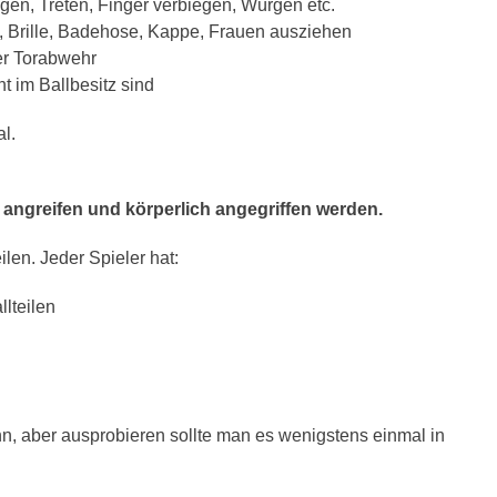
gen, Treten, Finger verbiegen, Würgen etc.
 Brille, Badehose, Kappe, Frauen ausziehen
der Torabwehr
t im Ballbesitz sind
l.
ch angreifen und körperlich angegriffen werden.
ilen.
Jeder Spieler hat:
lteilen
nn, aber ausprobieren sollte man es wenigstens einmal in